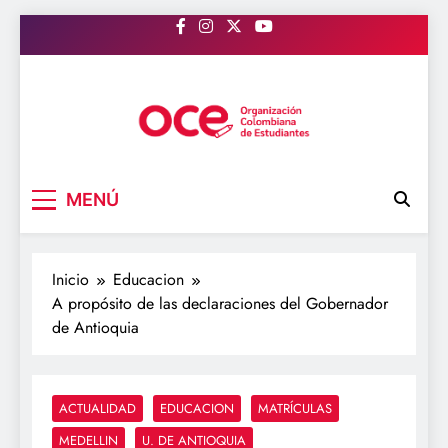
Saltar
al
contenido
OCE Colombia
Organización Colombiana de Estudiantes
MENÚ
Inicio
Educacion
A propósito de las declaraciones del Gobernador
de Antioquia
ACTUALIDAD
EDUCACION
MATRÍCULAS
MEDELLIN
U. DE ANTIOQUIA