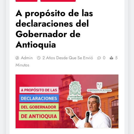
A propósito de las
declaraciones del
Gobernador de
Antioquia
Admin
2 Años Desde Que Se Envió
0
5
Minutos