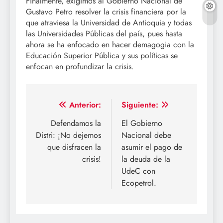
Finalmente, exigimos al Gobierno Nacional de
Gustavo Petro resolver la crisis financiera por la
que atraviesa la Universidad de Antioquia y todas
las Universidades Públicas del país, pues hasta
ahora se ha enfocado en hacer demagogia con la
Educación Superior Pública y sus políticas se
enfocan en profundizar la crisis.
Navegación
Anterior:
Siguiente:
de
Defendamos la
El Gobierno
Distri: ¡No dejemos
Nacional debe
entradas
que disfracen la
asumir el pago de
crisis!
la deuda de la
UdeC con
Ecopetrol.