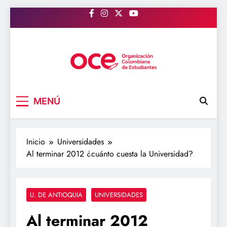
Saltar
al
contenido
OCE Colombia
Organización Colombiana de Estudiantes
MENÚ
Inicio
Universidades
Al terminar 2012 ¿cuánto cuesta la Universidad?
U. DE ANTIOQUIA
UNIVERSIDADES
Al terminar 2012