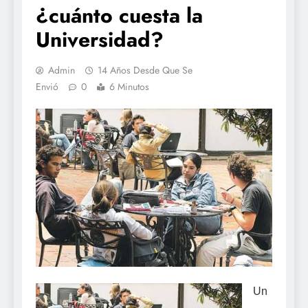
¿cuánto cuesta la
Universidad?
Admin
14 Años Desde Que Se
Envió
0
6 Minutos
Un