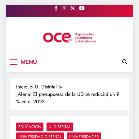
Saltar
al
contenido
OCE Colombia
Organización Colombiana de Estudiantes
MENÚ
Inicio
U. Distrital
¡Alerta! El presupuesto de la UD se reducirá un 9
% en el 2023
EDUCACION
U. DISTRITAL
UNIVERSIDAD DISTRITAL
UNIVERSIDADES