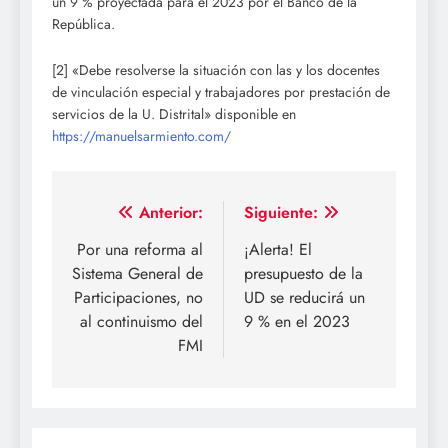
un 9 % proyectada para el 2023 por el Banco de la
República.
[2] «Debe resolverse la situación con las y los docentes
de vinculación especial y trabajadores por prestación de
servicios de la U. Distrital» disponible en
https://manuelsarmiento.com/
Navegación
Anterior:
Siguiente:
de
Por una reforma al
¡Alerta! El
Sistema General de
presupuesto de la
entradas
Participaciones, no
UD se reducirá un
al continuismo del
9 % en el 2023
FMI