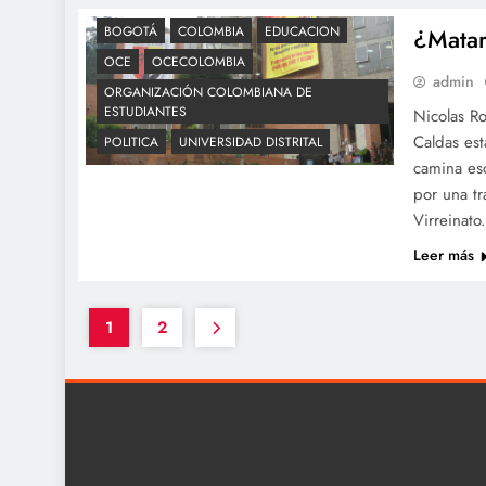
BOGOTÁ
COLOMBIA
EDUCACION
¿Matar
OCE
OCECOLOMBIA
admin
ORGANIZACIÓN COLOMBIANA DE
ESTUDIANTES
Nicolas R
Caldas est
POLITICA
UNIVERSIDAD DISTRITAL
camina esc
por una tr
Virreinato
Leer más
1
2