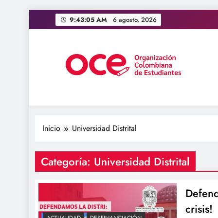
Saltar
9:43:05 AM
6 agosto, 2026
al
contenido
OCE Colombia
Organización Colombiana de Estudiantes
Inicio
Universidad Distrital
Categoría:
Universidad Distrital
Defend
crisis!