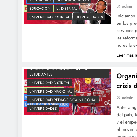
ACTUALIDAD
DESFINANCIACIÓN
admin
EDUCACION
U. DISTRITAL
Iniciamos 
UNIVERSIDAD DISTRITAL
UNIVERSIDADES
en los pre
servicios 
las reform
ACTUALIDAD
DESFINANCIACIÓN
no es la 
EDUCACION
NEOLIBERALISMO
OCE
Leer más
OCECOLOMBIA
ORGANIZACIÓN COLOMBIANA DE
Organi
ESTUDIANTES
UNIVERSIDAD DISTRITAL
crisis
UNIVERSIDAD NACIONAL
admin
UNIVERSIDAD PEDAGÓGICA NACIONAL
Ante la ag
UNIVERSIDADES
del país, 
y el empeo
el movimie
educación