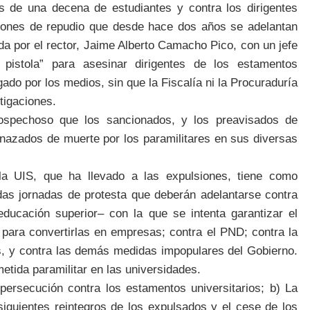
s de una decena de estudiantes y contra los dirigentes
aciones de repudio que desde hace dos años se adelantan
da por el rector, Jaime Alberto Camacho Pico, con un jefe
pistola” para asesinar dirigentes de los estamentos
ado por los medios, sin que la Fiscalía ni la Procuraduría
tigaciones.
spechoso que los sancionados, y los preavisados de
enazados de muerte por los paramilitares en sus diversas
la UIS, que ha llevado a las expulsiones, tiene como
adas jornadas de protesta que deberán adelantarse contra
ducación superior– con la que se intenta garantizar el
s para convertirlas en empresas; contra el PND; contra la
s, y contra las demás medidas impopulares del Gobierno.
etida paramilitar en las universidades.
persecución contra los estamentos universitarios; b) La
siguientes reintegros de los expulsados y el cese de los