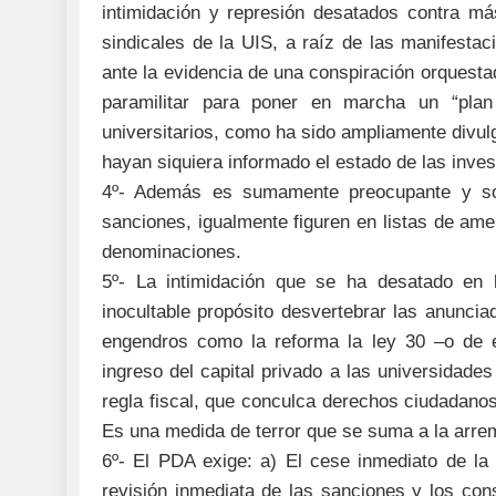
intimidación y represión desatados contra má
sindicales de la UIS, a raíz de las manifest
ante la evidencia de una conspiración orquesta
paramilitar para poner en marcha un “plan 
universitarios, como ha sido ampliamente divulg
hayan siquiera informado el estado de las inves
4º- Además es sumamente preocupante y so
sanciones, igualmente figuren en listas de am
denominaciones.
5º- La intimidación que se ha desatado en 
inocultable propósito desvertebrar las anunci
engendros como la reforma la ley 30 –o de e
ingreso del capital privado a las universidade
regla fiscal, que conculca derechos ciudadano
Es una medida de terror que se suma a la arrem
6º- El PDA exige: a) El cese inmediato de la 
revisión inmediata de las sanciones y los con