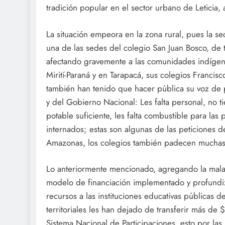
tradición popular en el sector urbano de Leticia,
La situación empeora en la zona rural, pues la s
una de las sedes del colegio San Juan Bosco, de t
afectando gravemente a las comunidades indíge
Mirití-Paraná y en Tarapacá, sus colegios Francis
también han tenido que hacer pública su voz de
y del Gobierno Nacional: Les falta personal, no t
potable suficiente, les falta combustible para las 
internados; estas son algunas de las peticiones 
Amazonas, los colegios también padecen muchas 
Lo anteriormente mencionado, agregando la mala a
modelo de financiación implementado y profund
recursos a las instituciones educativas públicas 
territoriales les han dejado de transferir más de
Sistema Nacional de Participaciones, esto por la