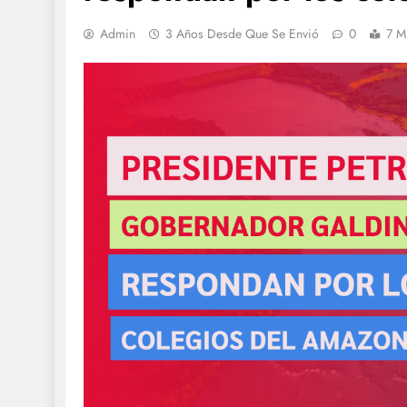
Admin
3 Años Desde Que Se Envió
0
7 M