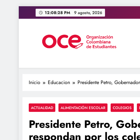
Saltar
12:08:29 PM
9 agosto, 2026
al
contenido
OCE Colombia
Organización Colombiana de Estudiantes
Inicio
Educacion
Presidente Petro, Gobernado
ACTUALIDAD
ALIMENTACIÓN ESCOLAR
COLEGIOS
Presidente Petro, Gob
respondan por los col