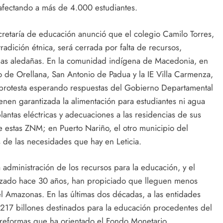
 afectando a más de 4.000 estudiantes.
ecretaría de educación anunció que el colegio Camilo Torres,
radición étnica, será cerrada por falta de recursos,
nas aledañas. En la comunidad indígena de Macedonia, en
co de Orellana, San Antonio de Padua y la IE Villa Carmenza,
 protesta esperando respuestas del Gobierno Departamental
ienen garantizada la alimentación para estudiantes ni agua
plantas eléctricas y adecuaciones a las residencias de sus
de estas ZNM; en Puerto Nariño, el otro municipio del
de las necesidades que hay en Leticia.
dministración de los recursos para la educación, y el
izado hace 30 años, han propiciado que lleguen menos
del Amazonas. En las últimas dos décadas, a las entidades
 $217 billones destinados para la educación procedentes del
s reformas que ha orientado el Fondo Monetario