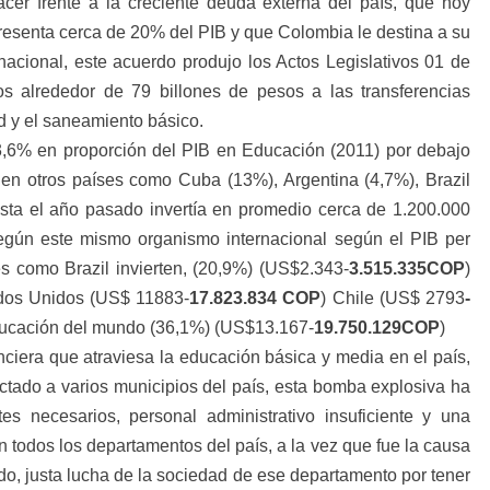
cer frente a la creciente deuda externa del país, que hoy
resenta cerca de 20% del PIB y que Colombia le destina a su
cional, este acuerdo produjo los Actos Legislativos 01 de
 alrededor de 79 billones de pesos a las transferencias
d y el saneamiento básico.
,6% en proporción del PIB en Educación (2011) por debajo
 en otros países como Cuba (13%), Argentina (4,7%), Brazil
sta el año pasado invertía en promedio cerca de 1.200.000
egún este mismo organismo internacional según el PIB per
es como Brazil
invierten, (20,9%) (US$2.343-
3.515.335COP
)
ados Unidos (US$ 11883-
17.823.834 COP
) Chile (US$ 2793
-
 educación del mundo (36,1%) (US$13.167-
19.750.129COP
)
anciera que atraviesa la educación básica y media en el país,
ectado a varios municipios del país, esta bomba explosiva ha
s necesarios, personal administrativo insuficiente y una
en todos los departamentos del país, a la vez que fue la causa
o, justa lucha de la sociedad de ese departamento por tener