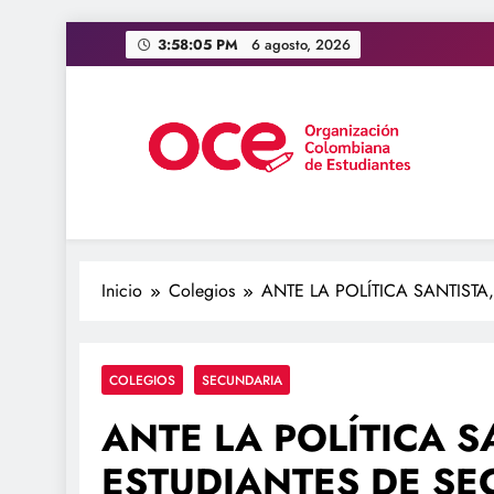
Saltar
3:58:07 PM
6 agosto, 2026
al
contenido
OCE Colombia
Organización Colombiana de Estudiantes
Inicio
Colegios
ANTE LA POLÍTICA SANTIST
COLEGIOS
SECUNDARIA
ANTE LA POLÍTICA S
ESTUDIANTES DE SE