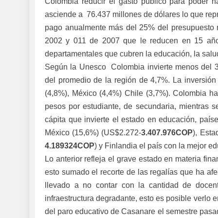
Colombia reducir el gasto público para poder ha
asciende a 76.437 millones de dólares lo que rep
pago anualmente más del 25% del presupuesto na
2002 y 011 de 2007 que le reducen en 15 años
departamentales que cubren la educación, la salu
Según la Unesco Colombia invierte menos del 3
del promedio de la región de 4,7%. La inversión
(4,8%), México (4,4%) Chile (3,7%). Colombia ha
pesos por estudiante,
de secundaria, mientras s
cápita que invierte el estado en educación, país
México (15,6%) (US$2.272-
3.407.976COP
), Est
4.189324COP
) y Finlandia el país con la mejor
Lo anterior refleja el grave estado en materia fin
esto sumado el recorte de las regalías que ha af
llevado a no contar con la cantidad de docente
infraestructura degradante, esto es posible verlo 
del paro educativo de Casanare el semestre pasad