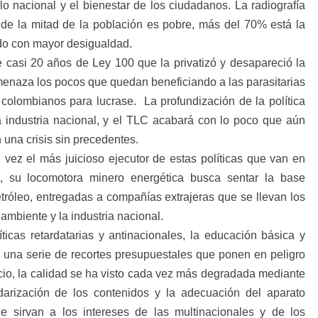
llo nacional y el bienestar de los ciudadanos. La radiografía
e la mitad de la población es pobre, más del 70% está la
ndo con mayor desigualdad.
 casi 20 años de Ley 100 que la privatizó y desapareció la
amenaza los pocos que quedan beneficiando a las parasitarias
olombianos para lucrase. La profundización de la política
a industria nacional, y el TLC acabará con lo poco que aún
una crisis sin precedentes.
vez el más juicioso ejecutor de estas políticas que van en
o, su locomotora minero energética busca sentar la base
etróleo, entregadas a compañías extrajeras que se llevan los
ambiente y la industria nacional.
icas retardatarias y antinacionales, la educación básica y
o una serie de recortes presupuestales que ponen en peligro
cio, la calidad se ha visto cada vez más degradada mediante
darización de los contenidos y la adecuación del aparato
e sirvan a los intereses de las multinacionales y de los