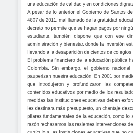
una educación de calidad y en condiciones dignas
A pesar de lo anterior el Gobierno de Santos dec
4807 de 2011, mal llamado de la gratuidad educati
decreto no permite que se hagan pagos por ning
estudiante, también dispone que con ese dine
administración y bienestar, donde la inversión es
llevando a la desaparición de cientos de colegios 
El problema financiero de la educación pública h
Colombia. Sin embargo, el gobierno nacional
pauperizan nuestra educación. En 2001 por medio
que introdujeron y profundizaron las compet
contenidos educativos por medio de los resultado
medidas las instituciones educativas deben esfor
les destinara más presupuesto, un chantaje descar
pilares fundamentales de la educación, como lo s
razón rechazamos las resientes intervenciones de
currículo a las instituciones educativas que no 