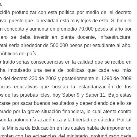
.
idió profundizar con esta política por medio del el decreto
va, puesto que la realidad está muy lejos de esto. Si bien el
ún concepto y aumenta en promedio 70.000 pesos al año por
ro se deba invertir en planta docente, infraestructura,
tatal sería alrededor de 500.000 pesos por estudiante al año,
públicos del país.
a traído serias consecuencias en la calidad que se recibe en
 ha impulsado una serie de políticas que cada vez más
 del decreto 230 de 2002 y posteriormente el 1290 de 2009
encias educativas que buscan la estandarización de los
s de las pruebas icfes, hoy Saber 9 y Saber 11. Bajo estas
zarse por sacar buenos resultados y dependiendo de ello se
ado por la grave situación financiera, lo cual atenta contra
on la autonomía académica y la libertad de cátedra. Por tal
 la Ministra de Educación en las cuales habla de imponer un
cumplan con las exigencias del ministerio, profundizado cada