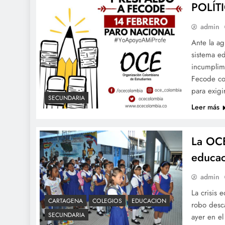
POLÍT
admin
Ante la ag
sistema ed
incumplim
Fecode co
para exigi
SECUNDARIA
Leer más
La OCE
educac
admin
La crisis 
CARTAGENA
COLEGIOS
EDUCACION
robo desca
SECUNDARIA
ayer en el