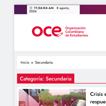
Saltar
11:26:05 AM
8 agosto, 2026
al
contenido
OCE Colombia
Organización Colombiana de Estudiantes
Inicio
Secundaria
Categoría:
Secundaria
Crisis 
respue