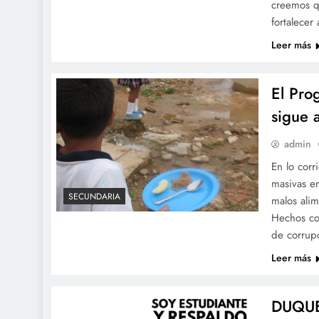
creemos q
fortalecer
Leer más
El Pro
sigue 
admin
En lo cor
masivas en
SECUNDARIA
malos ali
Hechos co
de corrup
Leer más
DUQUE