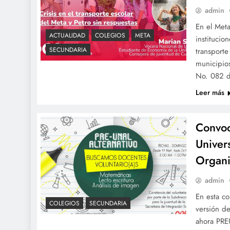
admin
En el Meta
ACTUALIDAD
COLEGIOS
META
institucio
SECUNDARIA
transporte
municipio
No. 082 d
Leer más
Convoca
Univer
Organi
admin
En esta co
COLEGIOS
SECUNDARIA
versión d
ahora PRE