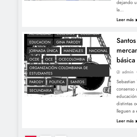
dejando un
la…
Leer más
ACTUALIDAD
COLEGIOS
COLOMBIA
Santos
EDUCACION
GINA PARODY
mercan
JORNADA ÚNICA
MANIZALES
NACIONAL
básica
OCDE
OCE
OCECOLOMBIA
ORGANIZACIÓN COLOMBIANA DE
admin
ESTUDIANTES
Sebastian
PARODY
POLITICA
SANTOS
consenso a
SECUNDARIA
educación
distintas 
lleguen a 
Leer más