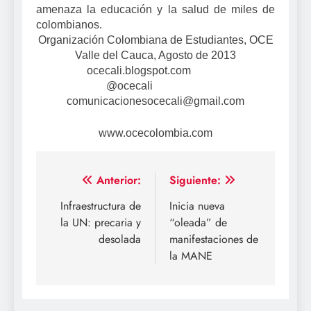
amenaza la educación y la salud de miles de
colombianos.
Organización Colombiana de Estudiantes, OCE
Valle del Cauca, Agosto de 2013
ocecali.blogspot.com
@ocecali
comunicacionesocecali@gmail.com
www.ocecolombia.com
Navegación
Anterior:
Siguiente:
de
Infraestructura de
Inicia nueva
la UN: precaria y
“oleada” de
entradas
desolada
manifestaciones de
la MANE