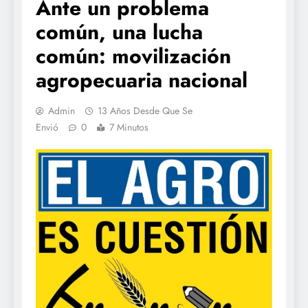
Ante un problema
común, una lucha
común: movilización
agropecuaria nacional
Admin
13 Años Desde Que Se
Envió
0
7 Minutos