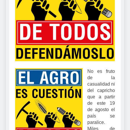
No es fruto
de la
casualidad ni
del capricho
que a partir
de este 19
de agosto el
país se
paralice.
Miles de