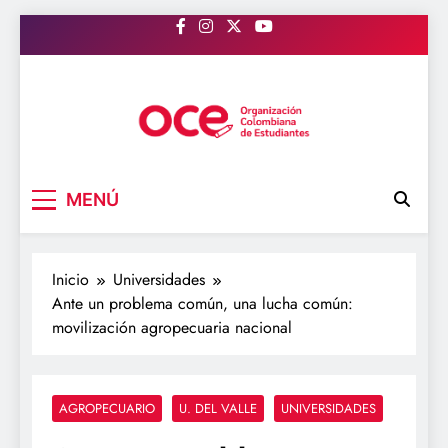
Saltar
al
contenido
OCE Colombia
Organización Colombiana de Estudiantes
MENÚ
Inicio
Universidades
Ante un problema común, una lucha común:
movilización agropecuaria nacional
AGROPECUARIO
U. DEL VALLE
UNIVERSIDADES