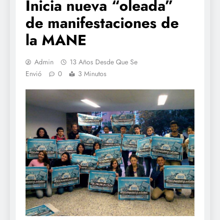
Inicia nueva “oleada”
de manifestaciones de
la MANE
Admin
13 Años Desde Que Se
Envió
0
3 Minutos