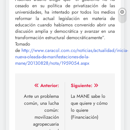
cesado en su política de privatización de las
universidades, ha intentado por todos los medios
reformar la actual legislación en materia de
educación cuando habíamos convenido abrir una
discusión amplia y democrática y avanzar en una
transformación estructural democráticamente”.
Tomado
de
http://www.caracol.com.co/noticias/actualidad/inicia-
nueva-oleada-de-manifestaciones-de-la-
mane/20130828/nota/1959054.aspx
Navegación
Anterior:
Siguiente:
de
Ante un problema
La MANE sabe lo
común, una lucha
que quiere y cómo
entradas
común:
lo quiere
movilización
(Financiación)
agropecuaria