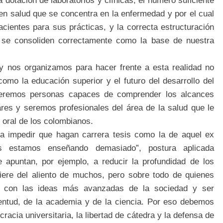
 dotación de laboratorios y clínicas, el número suficiente
en salud que se concentra en la enfermedad y por el cual
cientes para sus prácticas, y la correcta estructuración
 se consoliden correctamente como la base de nuestra
y nos organizamos para hacer frente a esta realidad no
omo la educación superior y el futuro del desarrollo del
eremos personas capaces de comprender los alcances
ares y seremos profesionales del área de la salud que le
 oral de los colombianos.
ra impedir que hagan carrera tesis como la de aquel ex
ás estamos enseñando demasiado”, postura aplicada
e apuntan, por ejemplo, a reducir la profundidad de los
iere del aliento de muchos, pero sobre todo de quienes
to con las ideas más avanzadas de la sociedad y ser
ventud, de la academia y de la ciencia. Por eso debemos
acia universitaria, la libertad de cátedra y la defensa de