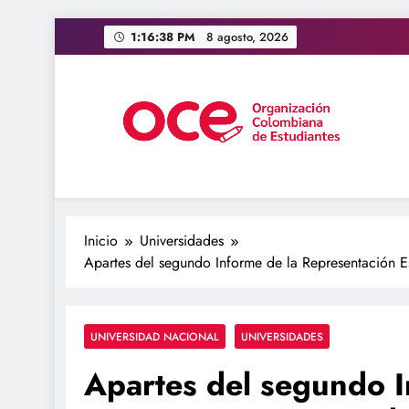
Saltar
1:16:39 PM
8 agosto, 2026
al
contenido
OCE Colombia
Organización Colombiana de Estudiantes
Inicio
Universidades
Apartes del segundo Informe de la Representación E
UNIVERSIDAD NACIONAL
UNIVERSIDADES
Apartes del segundo I