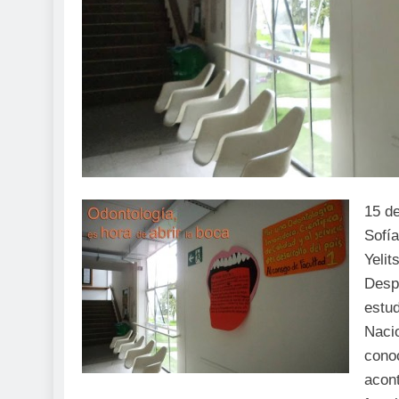
15 de
Sofí
Yeli
Desp
estu
Naci
cono
acont