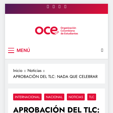
Saltar
al
contenido
OCE Colombia
Organización Colombiana de Estudiantes
MENÚ
Inicio
Noticias
APROBACIÓN DEL TLC: NADA QUE CELEBRAR
INTERNACIONAL
NACIONAL
NOTICIAS
TLC
APROBACIÓN DEL TLC: