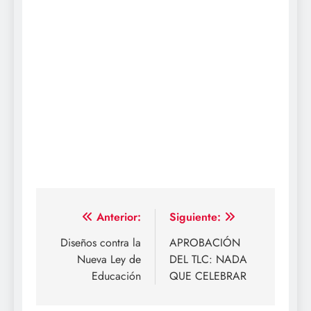
Navegación
Anterior:
Siguiente:
de
Diseños contra la
APROBACIÓN
Nueva Ley de
DEL TLC: NADA
entradas
Educación
QUE CELEBRAR