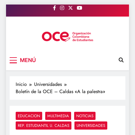
Saltar
al
contenido
OCE Colombia
Organización Colombiana de Estudiantes
MENÚ
Inicio
Universidades
Boletín de la OCE – Caldas «A la palestra»
EDUCACION
MULTIMEDIA
NOTICIAS
REP. ESTUDIANTIL U. CALDAS
UNIVERSIDADES