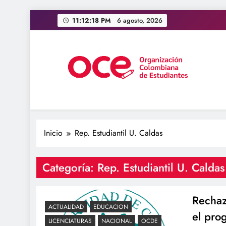
Saltar
11:12:19 PM
6 agosto, 2026
al
contenido
OCE Colombia
Organización Colombiana de Estudiantes
Inicio
Rep. Estudiantil U. Caldas
Categoría:
Rep. Estudiantil U. Caldas
Rechaz
ACTUALIDAD
EDUCACION
el pro
LICENCIATURAS
NACIONAL
OCDE