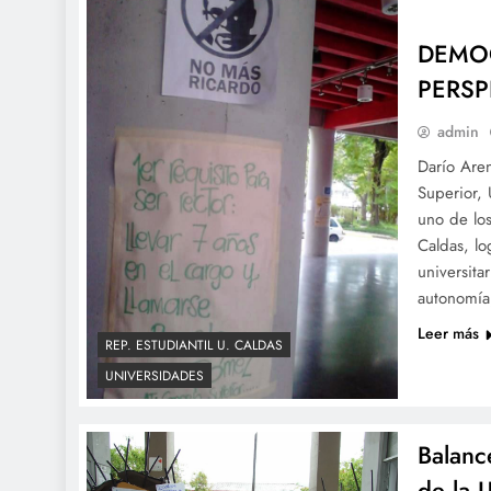
DEMOC
PERSP
admin
Darío Aren
Superior,
uno de los
Caldas, lo
universita
autonomía,
Leer más
REP. ESTUDIANTIL U. CALDAS
UNIVERSIDADES
Balanc
de la 