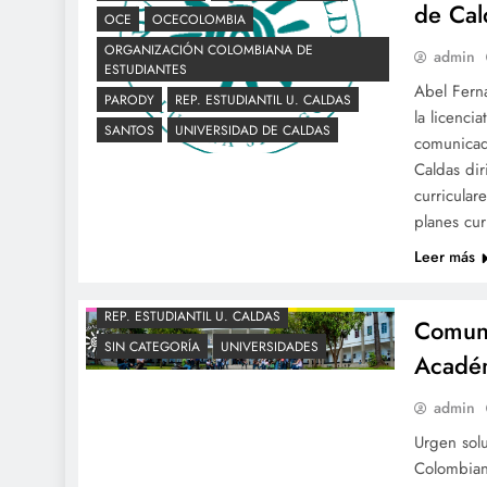
de Cal
OCE
OCECOLOMBIA
ORGANIZACIÓN COLOMBIANA DE
admin
ESTUDIANTES
Abel Fern
PARODY
REP. ESTUDIANTIL U. CALDAS
la licenci
SANTOS
UNIVERSIDAD DE CALDAS
comunicad
Caldas dir
curriculare
planes cur
Leer más
REP. ESTUDIANTIL U. CALDAS
Comuni
SIN CATEGORÍA
UNIVERSIDADES
Académ
admin
Urgen solu
Colombiana