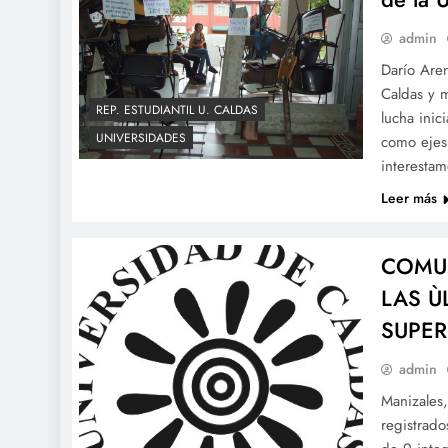
admin
Darío Aren
Caldas y 
REP. ESTUDIANTIL U. CALDAS
lucha ini
UNIVERSIDADES
como ejes 
interesta
Leer más
COMUN
LAS Ù
SUPER
admin
Manizales
registrad