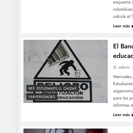
esquema d
colombiana
calcula el
Leer más
El Ban
educac
admin
Manizales
Estudiant
REP. ESTUDIANTIL U. CALDAS
organismo
UNIVERSIDADES
para los 
reformas 
Leer más