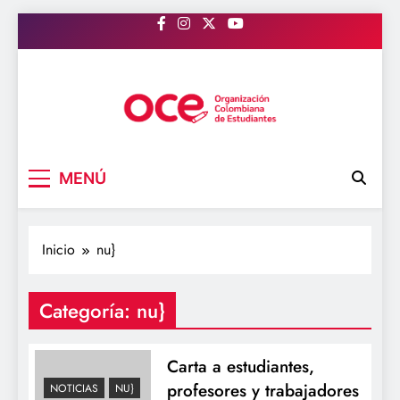
Saltar
al
contenido
OCE Colombia
Organización Colombiana de Estudiantes
MENÚ
Inicio
nu}
Categoría:
nu}
Carta a estudiantes,
profesores y trabajadores
NOTICIAS
NU}