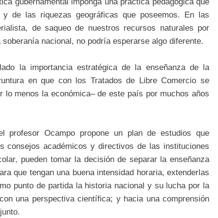
lítica gubernamental imponga una práctica pedagógica que
al y de las riquezas geográficas que poseemos. En las
erialista, de saqueo de nuestros recursos naturales por
a soberanía nacional, no podría esperarse algo diferente.
do la importancia estratégica de la enseñanza de la
oyuntura en que con los Tratados de Libre Comercio se
–por lo menos la económica– de este país por muchos años
 el profesor Ocampo propone un plan de estudios que
os consejos académicos y directivos de las instituciones
olar, pueden tomar la decisión de separar la enseñanza
 para que tengan una buena intensidad horaria, extenderlas
 punto de partida la historia nacional y su lucha por la
, con una perspectiva científica; y hacia una comprensión
junto.