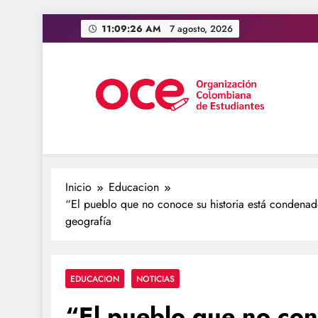
Saltar
11:09:27 AM
7 agosto, 2026
al
contenido
OCE Colombia
Organización Colombiana de Estudiantes
Inicio
Educacion
“El pueblo que no conoce su historia está condenado 
geografía
EDUCACION
NOTICIAS
“El pueblo que no cono