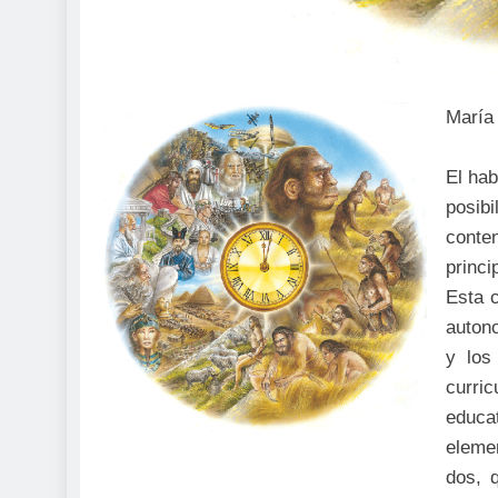
María 
El hab
posib
conten
princ
Esta 
autono
y los
curri
educa
eleme
dos, q