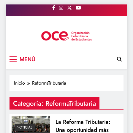
Saltar
al
contenido
OCE Colombia
Organización Colombiana de Estudiantes
MENÚ
Inicio
ReformaTributaria
Categoría:
ReformaTributaria
La Reforma Tributaria:
NOTICIAS
Una oportunidad más