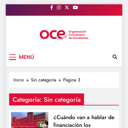
Saltar
al
contenido
OCE Colombia
Organización Colombiana de Estudiantes
MENÚ
Inicio
Sin categoría
Página 3
Categoría:
Sin categoría
¿Cuándo van a hablar de
financiación los