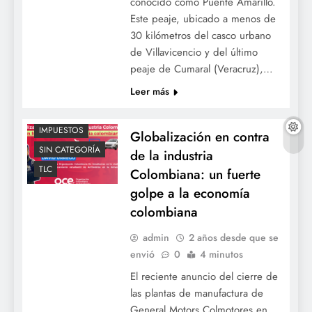
conocido como Puente Amarillo.
Este peaje, ubicado a menos de
ACTUALIDAD
30 kilómetros del casco urbano
de Villavicencio y del último
ALCALDIADEBOGOTA
peaje de Cumaral (Veracruz),…
BOGOTÁ
Leer más
COLOMBIA
ECONOMIA
IMPUESTOS
Globalización en contra
SIN CATEGORÍA
de la industria
TLC
Colombiana: un fuerte
golpe a la economía
colombiana
admin
2 años desde que se
envió
0
4 minutos
El reciente anuncio del cierre de
las plantas de manufactura de
General Motors Colmotores en