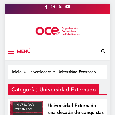
Saltar
al
contenido
OCE Colombia
Organización Colombiana de Estudiantes
MENÚ
Inicio
Universidades
Universidad Externado
ACTUALIDAD
Categoría:
Universidad Externado
PROFESORES
U PRIVADAS
Universidad Externado:
UNIVERSIDAD
EXTERNADO
una década de conquistas