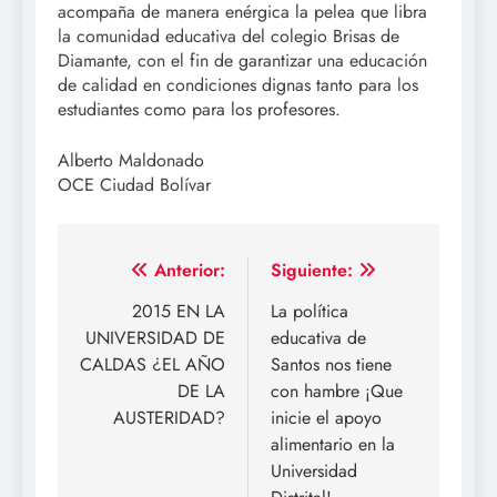
acompaña de manera enérgica la pelea que libra
la comunidad educativa del colegio Brisas de
Diamante, con el fin de garantizar una educación
de calidad en condiciones dignas tanto para los
estudiantes como para los profesores.
Alberto Maldonado
OCE Ciudad Bolívar
Navegación
Anterior:
Siguiente:
de
2015 EN LA
La política
UNIVERSIDAD DE
educativa de
entradas
CALDAS ¿EL AÑO
Santos nos tiene
DE LA
con hambre ¡Que
AUSTERIDAD?
inicie el apoyo
alimentario en la
Universidad