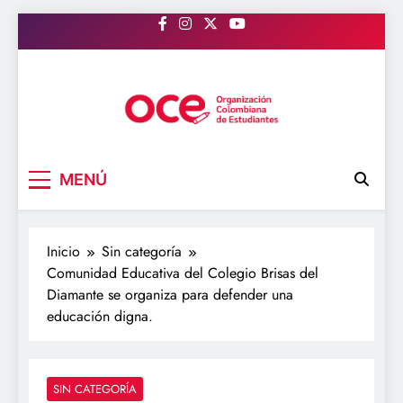
Saltar
al
contenido
OCE Colombia
Organización Colombiana de Estudiantes
MENÚ
Inicio
Sin categoría
Comunidad Educativa del Colegio Brisas del
Diamante se organiza para defender una
educación digna.
SIN CATEGORÍA