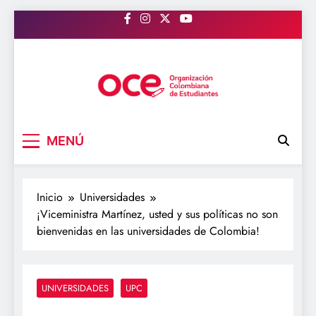
Saltar
al
contenido
OCE Colombia
Organización Colombiana de Estudiantes
MENÚ
Inicio
Universidades
¡Viceministra Martínez, usted y sus políticas no son
bienvenidas en las universidades de Colombia!
UNIVERSIDADES
UPC