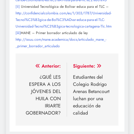
caribe-colombiano-est%C3%A1-lista-para-el-tlc%E2%80%9D
Universidad Tecnológica de Bolívar educa para el TLC –
[ii]
http://confidencialcolombia.com/es/1/303/1787/Universidad-
Tecnol%C3%B3gica-de-Bol%C3%ADvar-educa-para-el-TLC-
Universidad-Tecnol%C3%B3gica-tecnologica-cartagena-Tlc.htm
MANE – Primer borrador articulado de ley
[iii]
http://issuu.com/mane.academica/docs/articulado_mane_-
_primer_borrador_articulado
Navegación
Anterior:
Siguiente:
de
¿QUÉ LES
Estudiantes del
ESPERA A LOS
Colegio Rodrigo
entradas
JÓVENES DEL
Arenas Betancourt
HUILA CON
luchan por una
IRIARTE
educación de
GOBERNADOR?
calidad