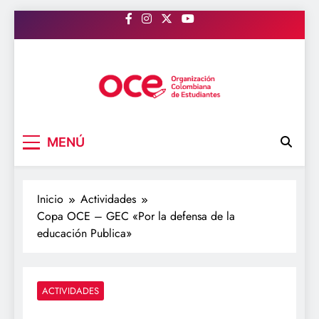
Saltar
al
contenido
OCE Colombia
Organización Colombiana de Estudiantes
MENÚ
Inicio
Actividades
Copa OCE – GEC «Por la defensa de la
educación Publica»
ACTIVIDADES