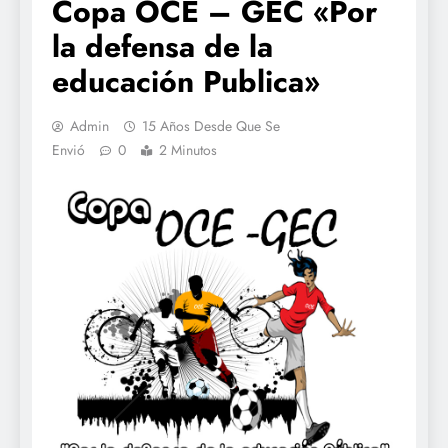
Copa OCE – GEC «Por
la defensa de la
educación Publica»
Admin
15 Años Desde Que Se
Envió
0
2 Minutos