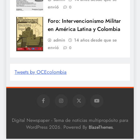
envió
0
Foro: Intervencionismo Militar
en América Latina y Colombia
admin
14 años desde que se
envió
0
Tweets by OCEcolombia
Digital Newspaper - Tema de noticias multipropósito para
WordPress 2026. Powered By
.
BlazeThemes