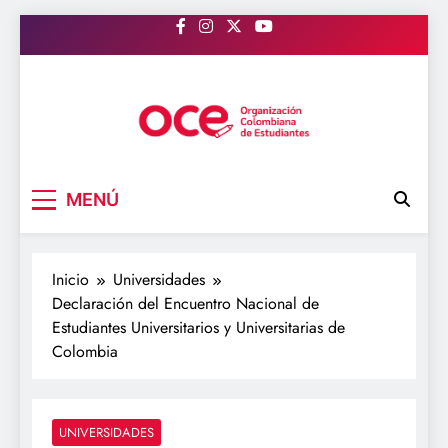
Saltar
al
contenido
OCE Colombia
Organización Colombiana de Estudiantes
MENÚ
Inicio
Universidades
Declaración del Encuentro Nacional de
Estudiantes Universitarios y Universitarias de
Colombia
UNIVERSIDADES