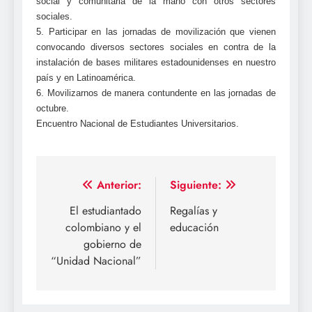
social y comunitaria de la mano con otros sectores
sociales.
5. Participar en las jornadas de movilización que vienen
convocando diversos sectores sociales en contra de la
instalación de bases militares estadounidenses en nuestro
país y en Latinoamérica.
6. Movilizarnos de manera contundente en las jornadas de
octubre.
Encuentro Nacional de Estudiantes Universitarios.
Navegación
Anterior:
Siguiente:
de
El estudiantado
Regalías y
colombiano y el
educación
entradas
gobierno de
“Unidad Nacional”