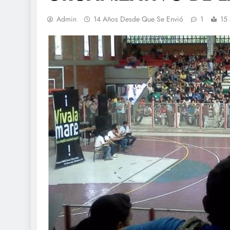
Admin
14 Años Desde Que Se Envió
1
15