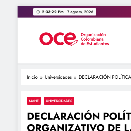
Saltar
2:33:23 PM
7 agosto, 2026
al
contenido
OCE Colombia
Organización Colombiana de Estudiantes
Inicio
Universidades
DECLARACIÓN POLÍTIC
MANE
UNIVERSIDADES
DECLARACIÓN POLÍ
ORGANIZATIVO DE 