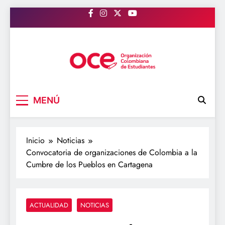
Saltar
al
contenido
OCE Colombia
Organización Colombiana de Estudiantes
MENÚ
Inicio
Noticias
Convocatoria de organizaciones de Colombia a la
Cumbre de los Pueblos en Cartagena
ACTUALIDAD
NOTICIAS