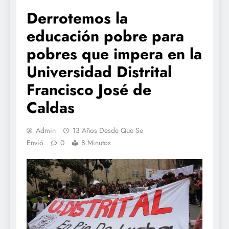
Derrotemos la
educación pobre para
pobres que impera en la
Universidad Distrital
Francisco José de
Caldas
Admin
13 Años Desde Que Se
Envió
0
8 Minutos