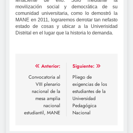
fehaciente de ello. Sólo mediante la
movilización social y democrática de su
comunidad universitaria, como lo demostró la
MANE en 2011, lograremos derrotar tan nefasto
estado de cosas y ubicar a la Univerisidad
Distrital en el lugar que la historia lo demanda.
Navegación
Anterior:
Siguiente:
de
Convocatoria al
Pliego de
VIII plenario
exigencias de los
entradas
nacional de la
estudiantes de la
mesa amplia
Universidad
nacional
Pedagógica
estudiantil, MANE
Nacional