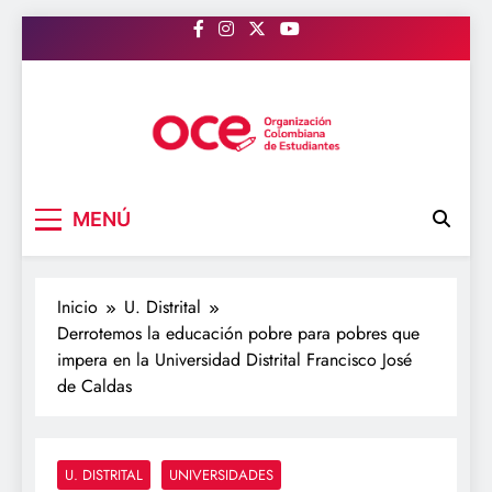
Saltar
al
contenido
OCE Colombia
Organización Colombiana de Estudiantes
MENÚ
Inicio
U. Distrital
Derrotemos la educación pobre para pobres que
impera en la Universidad Distrital Francisco José
de Caldas
U. DISTRITAL
UNIVERSIDADES