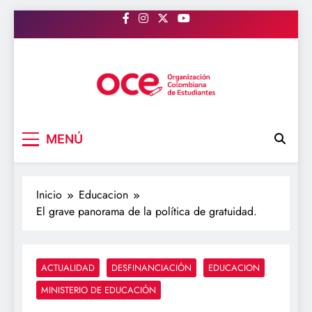
Saltar
al
contenido
OCE Colombia
Organización Colombiana de Estudiantes
MENÚ
Inicio
Educacion
El grave panorama de la política de gratuidad.
ACTUALIDAD
DESFINANCIACIÓN
EDUCACION
MINISTERIO DE EDUCACIÓN