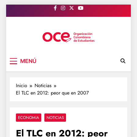
Saltar
al
contenido
OCE Colombia
Organización Colombiana de Estudiantes
MENÚ
Inicio
Noticias
El TLC en 2012: peor que en 2007
ECONOMIA
NOTICIAS
El TLC en 2012: peor