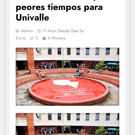
peores tiempos para
Univalle
Admin
11 Años Desde Que Se
Envió
0
6 Minutos