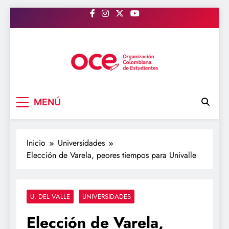
Saltar
al
contenido
OCE Colombia
Organización Colombiana de Estudiantes
MENÚ
Inicio
Universidades
Elección de Varela, peores tiempos para Univalle
U. DEL VALLE
UNIVERSIDADES
Elección de Varela,