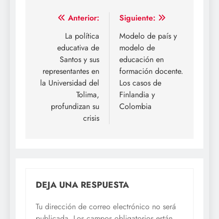
Navegación
Anterior:
Siguiente:
de
La política
Modelo de país y
educativa de
modelo de
entradas
Santos y sus
educación en
representantes en
formación docente.
la Universidad del
Los casos de
Tolima,
Finlandia y
profundizan su
Colombia
crisis
DEJA UNA RESPUESTA
Tu dirección de correo electrónico no será
publicada.
Los campos obligatorios están