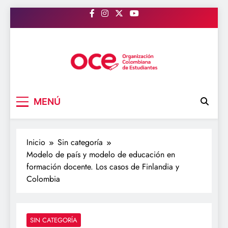
Saltar
al
contenido
OCE Colombia
Organización Colombiana de Estudiantes
MENÚ
Inicio
Sin categoría
Modelo de país y modelo de educación en
formación docente. Los casos de Finlandia y
Colombia
SIN CATEGORÍA