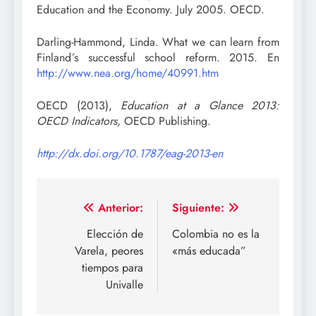
Education and the Economy. July 2005. OECD.
Darling-Hammond, Linda. What we can learn from
Finland´s successful school reform. 2015. En
http://www.nea.org/home/40991.htm
OECD (2013),
Education at a Glance 2013:
OECD Indicators,
OECD Publishing.
http://dx.doi.org/10.1787/eag-2013-en
Navegación
Anterior:
Siguiente:
de
Elección de
Colombia no es la
Varela, peores
«más educada”
entradas
tiempos para
Univalle