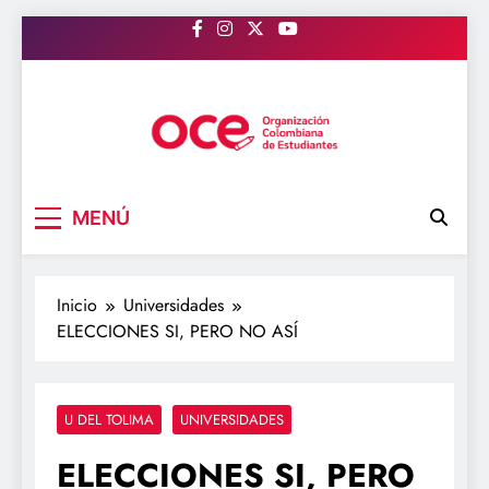
Saltar
al
contenido
OCE Colombia
Organización Colombiana de Estudiantes
MENÚ
Inicio
Universidades
ELECCIONES SI, PERO NO ASÍ
U DEL TOLIMA
UNIVERSIDADES
ELECCIONES SI, PERO