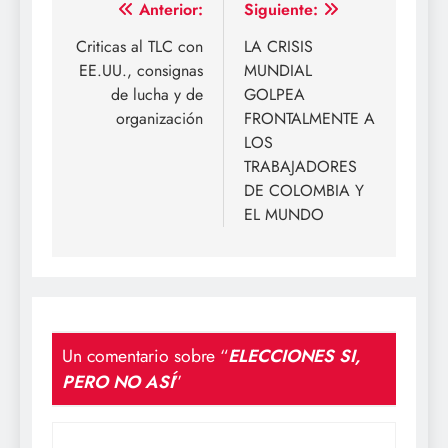
Navegación
Anterior:
Siguiente:
de
Criticas al TLC con
LA CRISIS
EE.UU., consignas
MUNDIAL
entradas
de lucha y de
GOLPEA
organización
FRONTALMENTE A
LOS
TRABAJADORES
DE COLOMBIA Y
EL MUNDO
Un comentario sobre “
ELECCIONES SI,
PERO NO ASÍ
”