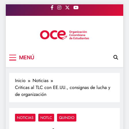
Saltar
al
contenido
OCE Colombia
Organización Colombiana de Estudiantes
MENÚ
Inicio
Noticias
Criticas al TLC con EE.UU., consignas de lucha y
de organización
NOTICIAS
NOTLC
QUINDIO