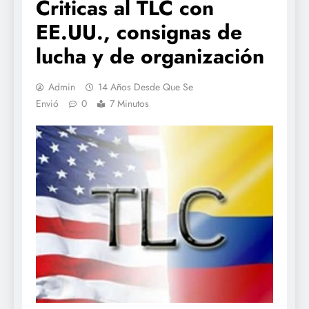
Criticas al TLC con
EE.UU., consignas de
lucha y de organización
Admin
14 Años Desde Que Se
Envió
0
7 Minutos