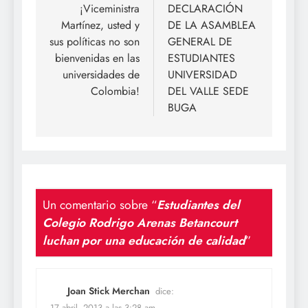
de
¡Viceministra
DECLARACIÓN
Martínez, usted y
DE LA ASAMBLEA
entradas
sus políticas no son
GENERAL DE
bienvenidas en las
ESTUDIANTES
universidades de
UNIVERSIDAD
Colombia!
DEL VALLE SEDE
BUGA
Un comentario sobre “
Estudiantes del
Colegio Rodrigo Arenas Betancourt
luchan por una educación de calidad
”
Joan Stick Merchan
dice:
17 abril, 2013 a las 3:28 am