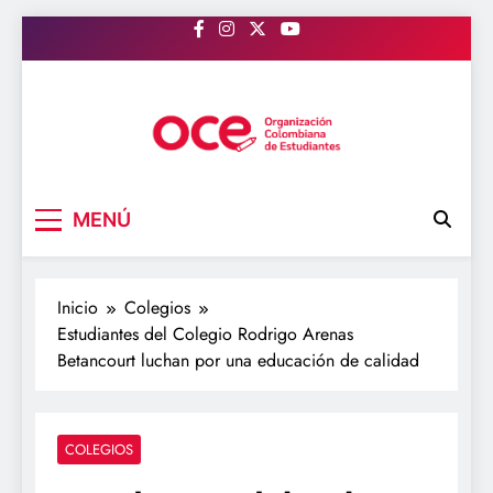
Saltar
al
contenido
OCE Colombia
Organización Colombiana de Estudiantes
MENÚ
Inicio
Colegios
Estudiantes del Colegio Rodrigo Arenas
Betancourt luchan por una educación de calidad
COLEGIOS