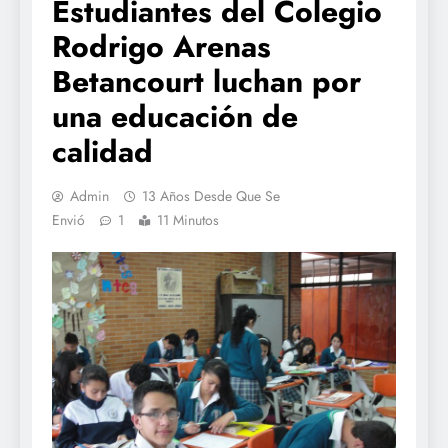
Estudiantes del Colegio
Rodrigo Arenas
Betancourt luchan por
una educación de
calidad
Admin
13 Años Desde Que Se
Envió
1
11 Minutos