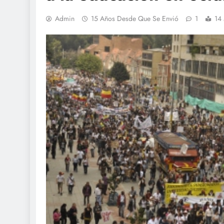
Admin
15 Años Desde Que Se Envió
1
14