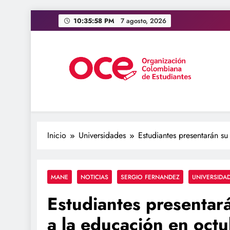
Saltar
10:35:59 PM
7 agosto, 2026
al
contenido
OCE Colombia
Organización Colombiana de Estudiantes
Inicio
Universidades
Estudiantes presentarán s
MANE
NOTICIAS
SERGIO FERNANDEZ
UNIVERSIDA
Estudiantes presentar
a la educación en oct