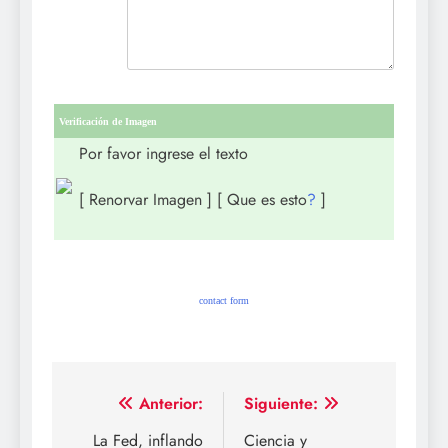
Verificación de Imagen
Por favor ingrese el texto
[ Renorvar Imagen ] [ Que es esto
?
]
contact form
Navegación
Anterior:
Siguiente:
de
La Fed, inflando
Ciencia y