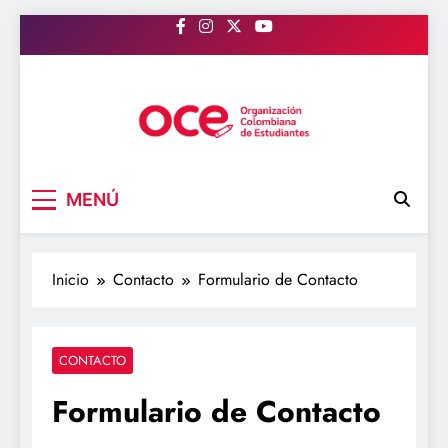
Saltar
al
contenido
OCE Colombia
Organización Colombiana de Estudiantes
MENÚ
Inicio
Contacto
Formulario de Contacto
CONTACTO
Formulario de Contacto