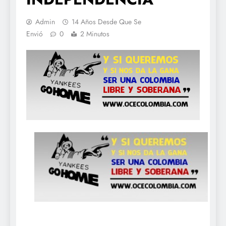
Admin
14 Años Desde Que Se
Envió
0
2 Minutos