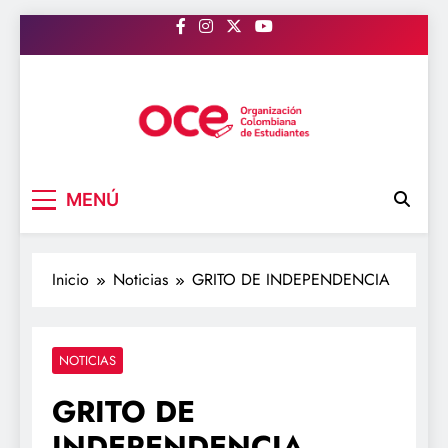
Saltar
al
contenido
OCE Colombia
Organización Colombiana de Estudiantes
MENÚ
Inicio
Noticias
GRITO DE INDEPENDENCIA
NOTICIAS
GRITO DE
INDEPENDENCIA