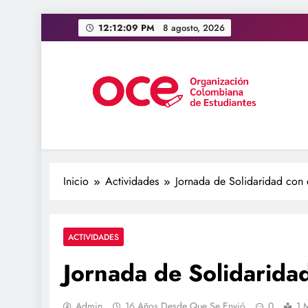
Saltar
12:12:10 PM
8 agosto, 2026
al
contenido
OCE Colombia
Organización Colombiana de Estudiantes
Inicio
Actividades
Jornada de Solidaridad con 
ACTIVIDADES
Jornada de Solidarida
Admin
16 Años Desde Que Se Envió
0
1 