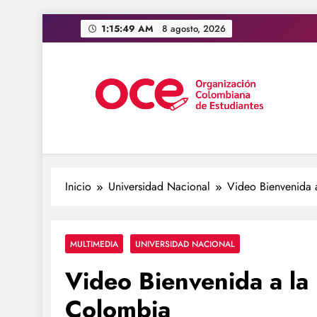
Saltar
1:15:49 AM
8 agosto, 2026
al
contenido
OCE Colombia
Organización Colombiana de Estudiantes
Inicio
Universidad Nacional
Video Bienvenida 
MULTIMEDIA
UNIVERSIDAD NACIONAL
Video Bienvenida a la
Colombia