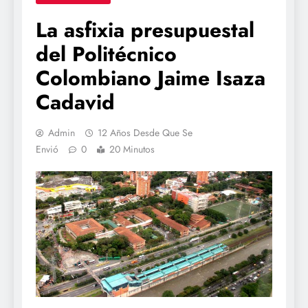
La asfixia presupuestal
del Politécnico
Colombiano Jaime Isaza
Cadavid
Admin
12 Años Desde Que Se
Envió
0
20 Minutos