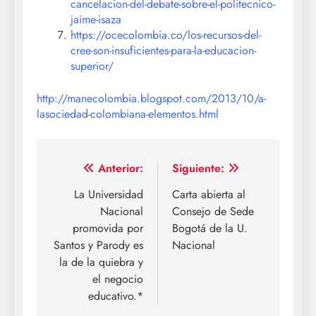
cancelacion-del-debate-sobre-el-politecnico-
jaime-isaza
https://ocecolombia.co/los-recursos-del-
cree-son-insuficientes-para-la-educacion-
superior/
http://manecolombia.blogspot.com/2013/10/a-
lasociedad-colombiana-elementos.html
Navegación
Anterior:
Siguiente:
de
La Universidad
Carta abierta al
Nacional
Consejo de Sede
entradas
promovida por
Bogotá de la U.
Santos y Parody es
Nacional
la de la quiebra y
el negocio
educativo.*