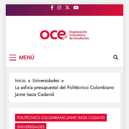
Saltar
al
contenido
OCE Colombia
Organización Colombiana de Estudiantes
MENÚ
Inicio
Universidades
La asfixia presupuestal del Politécnico Colombiano
Jaime Isaza Cadavid
POLITÉCNICO COLOMBIANO JAIME ISAZA CADAVID
UNIVERSIDADES