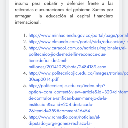
insumo para debatir y defender frente a las
reiteradas elucubraciones del gobierno Santos por
entregar la educación al capital financiero
internacional.
http://www.minhacienda.gov.co/portal/page/portal/
http://www.elmundo.com/portal/vida/educacion/i
http://www.caracol.com.co/noticias/regionales/el-
politecnico-jic-de-medellin-reconoce-que-
tiene-deficit-de-4-mil-
millones/20141029/nota/2484189.aspx
http://www.politecnicojic.edu.co/images/stories/po
30sep2014.pdf
http://politecnicojic.edu.co/index.php?
option=com_content&view=article&id=3204:inform
de-contraloria-ratifican-buen-manejo-de-la-
institucion&catid=204:destacado-
2&Itemid=359#comment-16454
http://www.rcnradio.com/noticias/el-
diputado-jorge-gomez-rechazo-la-