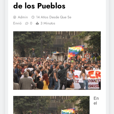
de los Pueblos
Admin
14 Años Desde Que Se
Envió
0
3 Minutos
En
el