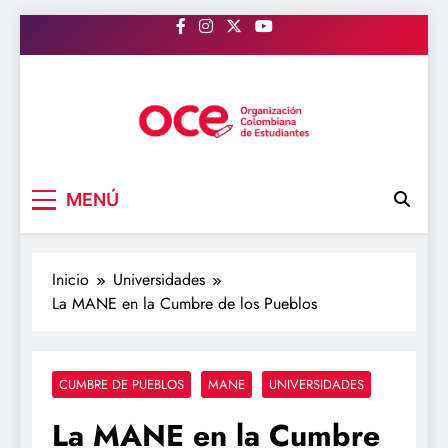
Saltar
al
contenido
OCE Colombia
Organización Colombiana de Estudiantes
MENÚ
Inicio
Universidades
La MANE en la Cumbre de los Pueblos
CUMBRE DE PUEBLOS
MANE
UNIVERSIDADES
La MANE en la Cumbre