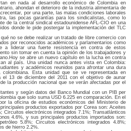
tan en nada al desarrollo económico de Colombia en
ntrario, ahondan el deterioro de la industria alimentaria de
recentar, por una parte, las malas condiciones laborales
tra, las pocas garantías para los sindicalistas, como lo
te de la central sindical estadounidense AFL-CIO en una
nidos donde le pide postergar la implementación del TLC
qué no se debe realizar un tratado de libre comercio con
trados por reconocidos académicos y parlamentarios como
 a liderar una fuerte resistencia en contra de estos
ento sin tomar en cuenta la opinión de los trabajadores y
ano.Hoy se abre un nuevo capítulo en la lucha en contra
ican al país. Una unidad nunca antes vista en Colombia:
studiantes y académicos reunidos para afrontar una dura
a colombiana. Esta unidad que se ve representada en
 el 13 de diciembre del 2011 con el objetivo de aunar
de la producción nacional que se verán afectadas por el
itantes y según datos del Banco Mundial con un PIB per
olombia que solo suma USD 6.225 en comparación. En el
por la oficina de estudios económicos del Ministerio de
principales productos exportados por Corea son: Aceites
 Circuitos electrónicos integrados 7.1%; Transatlánticos
éfonos 4.6%, y sus principales productos importados son:
tróleo 5.8%; Circuitos electrónicos integrados 4.8%;
es de hierro 2.2%.