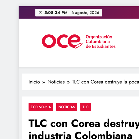
Saltar
5:08:25 PM
6 agosto, 2026
al
contenido
OCE Colombia
Organización Colombiana de Estudiantes
Inicio
Noticias
TLC con Corea destruye la poca
ECONOMIA
NOTICIAS
TLC
TLC con Corea destruy
industria Colombiana