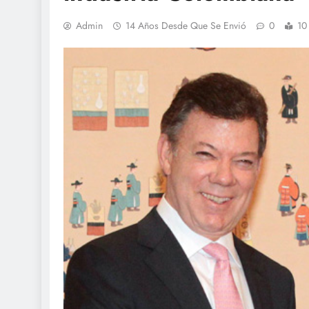
Admin
14 Años Desde Que Se Envió
0
10