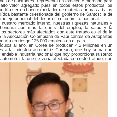
nes de habitantes, representa un excelente mercado para
 alto valor agregado pues en todos estos productos los
podría ser un buen exportador de materias primas a bajos
ítica bastante cuestionada del gobierno de Santos: la de
mo eje principal del desarrollo económico nacional.
 nuestro mercado interno, nuestras riquezas naturales y
ahondará aún más la crisis del empleo, la salud y la
los sectores más afectados con este tratado es el de la
de la Asociación Colombiana de Fabricantes de Autopartes
caría en riesgo 125.000 empleos en el país.
culos al año, en Corea se producen 4.2 Millones en un
es a la industria automotriz Coreana, que hoy suman un
endeble industria nacional que hoy proporciona sustento
 automotriz la que se vería afectada con este tratado, son