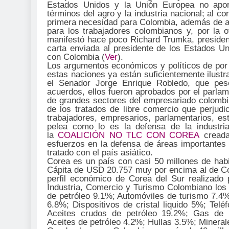
Estados Unidos y la Unión Europea no apor
términos del agro y la industria nacional; al co
primera necesidad para Colombia, además de ac
para los trabajadores colombianos y, por la o
manifestó hace poco Richard Trumka, presiden
carta enviada al presidente de los Estados U
con Colombia (
Ver
).
Los argumentos económicos y políticos de por 
estas naciones ya están suficientemente ilus
el Senador Jorge Enrique Robledo, que pese
acuerdos, ellos fueron aprobados por el parlam
de grandes sectores del empresariado colombi
de los tratados de libre comercio que perjud
trabajadores, empresarios, parlamentarios, e
pelea como lo es la defensa de la industri
la
COALICIÓN NO TLC CON COREA
creada
esfuerzos en la defensa de áreas importantes 
tratado con el país asiático.
Corea es un país con casi 50 millones de hab
Cápita de USD 20.757 muy por encima al de C
perfil económico de Corea del Sur realizado 
Industria, Comercio y Turismo Colombiano los 
de petróleo 9.1%; Automóviles de turismo 7.4%;
6.8%; Dispositivos de cristal liquido 5%; Tel
Aceites crudos de petróleo 19.2%; Gas de pe
Aceites de petróleo 4.2%; Hullas 3.5%; Mineral