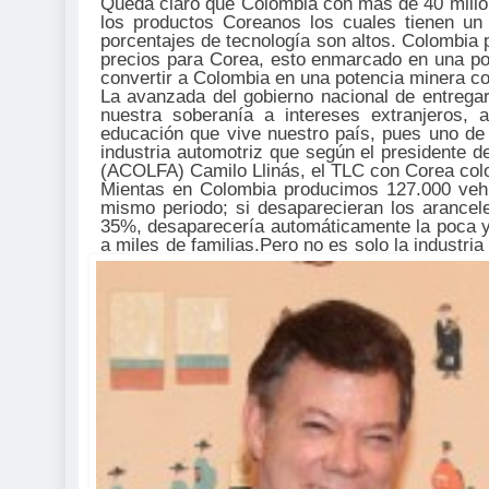
Queda claro que Colombia con más de 40 millo
los productos Coreanos los cuales tienen un
porcentajes de tecnología son altos. Colombia 
precios para Corea, esto enmarcado en una pol
convertir a Colombia en una potencia minera co
La avanzada del gobierno nacional de entregar
nuestra soberanía a intereses extranjeros, 
educación que vive nuestro país, pues uno de 
industria automotriz que según el presidente 
(ACOLFA) Camilo Llinás, el TLC con Corea colo
Mientas en Colombia producimos 127.000 vehí
mismo periodo; si desaparecieran los arancel
35%, desaparecería automáticamente la poca y 
a miles de familias.
Pero no es solo la industria