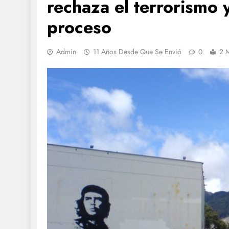
rechaza el terrorismo 
proceso
Admin
11 Años Desde Que Se Envió
0
2 