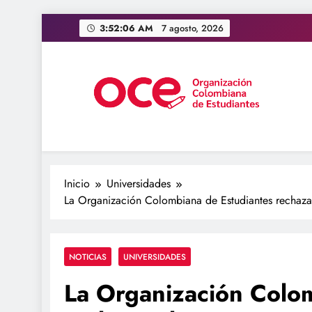
Saltar
3:52:07 AM
7 agosto, 2026
al
contenido
OCE Colombia
Organización Colombiana de Estudiantes
Inicio
Universidades
La Organización Colombiana de Estudiantes rechaza 
NOTICIAS
UNIVERSIDADES
La Organización Colo