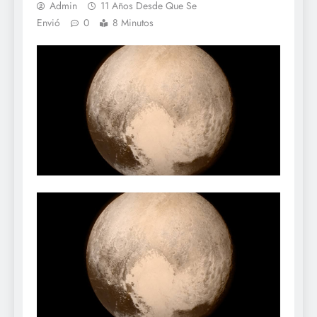
Admin
11 Años Desde Que Se
Envió
0
8 Minutos