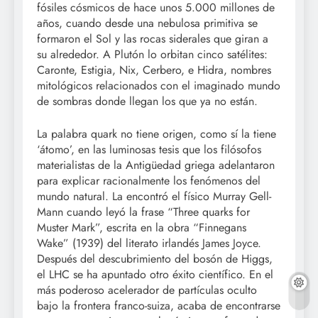
fósiles cósmicos de hace unos 5.000 millones de
años, cuando desde una nebulosa primitiva se
formaron el Sol y las rocas siderales que giran a
su alrededor. A Plutón lo orbitan cinco satélites:
Caronte, Estigia, Nix, Cerbero, e Hidra, nombres
mitológicos relacionados con el imaginado mundo
de sombras donde llegan los que ya no están.
La palabra quark no tiene origen, como sí la tiene
‘átomo’, en las luminosas tesis que los filósofos
materialistas de la Antigüedad griega adelantaron
para explicar racionalmente los fenómenos del
mundo natural. La encontró el físico Murray Gell-
Mann cuando leyó la frase “Three quarks for
Muster Mark”, escrita en la obra “Finnegans
Wake” (1939) del literato irlandés James Joyce.
Después del descubrimiento del bosón de Higgs,
el LHC se ha apuntado otro éxito científico. En el
más poderoso acelerador de partículas oculto
bajo la frontera franco-suiza, acaba de encontrarse