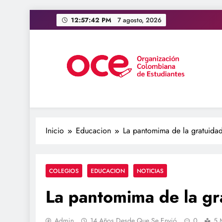
Saltar
12:57:43 PM
7 agosto, 2026
al
contenido
OCE Colombia
Organización Colombiana de Estudiantes
Inicio
Educacion
La pantomima de la gratuida
COLEGIOS
EDUCACION
NOTICIAS
La pantomima de la gr
Admin
14 Años Desde Que Se Envió
0
5 