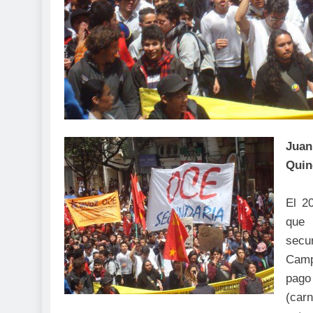
Jua
Quin
El 2
que 
secu
Camp
pago
(car