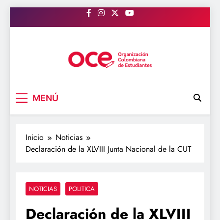
Saltar
al
contenido
OCE Colombia
Organización Colombiana de Estudiantes
MENÚ
Inicio
Noticias
Declaración de la XLVIII Junta Nacional de la CUT
NOTICIAS
POLITICA
Declaración de la XLVIII