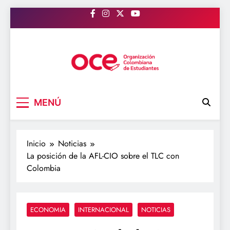
Saltar
al
contenido
OCE Colombia
Organización Colombiana de Estudiantes
MENÚ
Inicio
Noticias
La posición de la AFL-CIO sobre el TLC con
Colombia
ECONOMIA
INTERNACIONAL
NOTICIAS