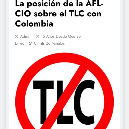
La posición de la AFL-
CIO sobre el TLC con
Colombia
Admin
15 Años Desde Que Se
Envió
0
26 Minutos