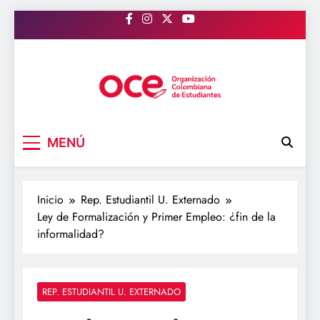
Saltar
al
contenido
OCE Colombia
Organización Colombiana de Estudiantes
MENÚ
Inicio
Rep. Estudiantil U. Externado
Ley de Formalización y Primer Empleo: ¿fin de la
informalidad?
REP. ESTUDIANTIL U. EXTERNADO