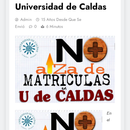
Universidad de Caldas
Admin
15 Años Desde Que Se
Envió
0
6 Minutos
En
el