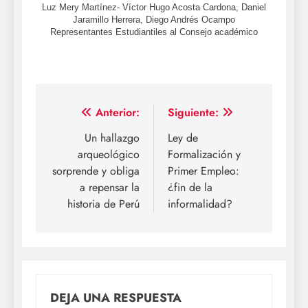
Luz Mery Martínez- Víctor Hugo Acosta Cardona, Daniel
Jaramillo Herrera, Diego Andrés Ocampo
Representantes Estudiantiles al Consejo académico
Navegación
Anterior:
Siguiente:
de
Un hallazgo
Ley de
arqueológico
Formalización y
entradas
sorprende y obliga
Primer Empleo:
a repensar la
¿fin de la
historia de Perú
informalidad?
DEJA UNA RESPUESTA