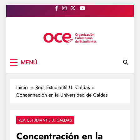
Saltar
al
contenido
OCE Colombia
Organización Colombiana de Estudiantes
MENÚ
Inicio
Rep. Estudiantil U. Caldas
Concentración en la Universidad de Caldas
REP. ESTUDIANTIL U. CALDAS
Concentración en la