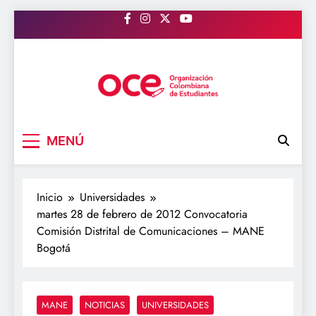
Saltar
al
contenido
OCE Colombia
Organización Colombiana de Estudiantes
MENÚ
Inicio
Universidades
martes 28 de febrero de 2012 Convocatoria
Comisión Distrital de Comunicaciones – MANE
Bogotá
MANE
NOTICIAS
UNIVERSIDADES